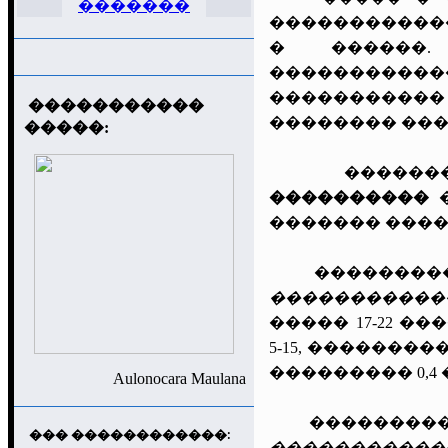
�������
�������������
� ������
������������
���������
�����������
�������� ���
�����:
������� 
����������
�
������� �����
����������
�����������
����� 17-22 
5-15, ��������
��������� 0,4 
Aulonocara Maulana
�����������
��� ������������:
�����������