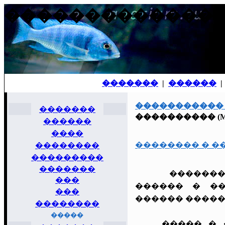
�������������� ����
�������
|
������
�����������
�������
���������� (Myrioph
������
����
�������� � �
��������
���������
�������
�������
���
������ � ��
���
������ �����
��������
�����
����� � ����: