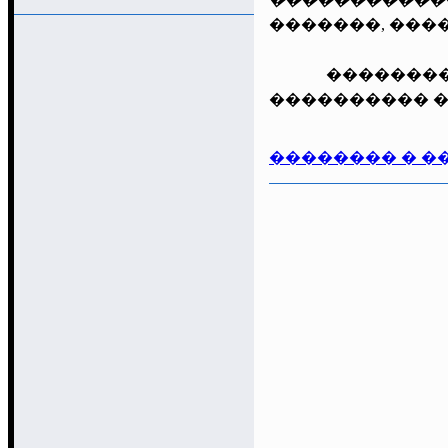
�������, ���
����������
���������� �
�������� � �