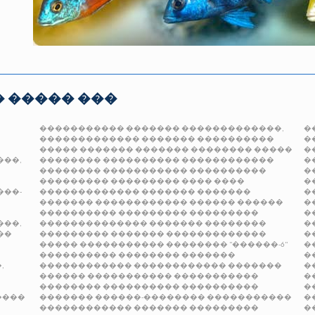
 ����� ���
����������� �������
�������������,
�
������������� �������
����������
�
�����
������� �������
�������� �����
�
���,
�������� ����������
������������
�
��������
����������� ����������
�
���������
���������
����
����
�
���-
�������������
������� �������
�
�������
������������ ������
������
�
���������� ���������
���������
�
���,
��������������
������� ��������
�
��
��������� �������
�������������
�
�����
�����������
��������
"������-6"
�
����������
��������
�������
�
,
������������
������������ �������
�
������
�����������
�����������
�
��������
���������� ����������
�
����
�������
������-��������
�����������
�
������������
�������
���������
�