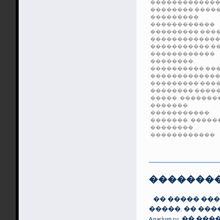
������������
�������� ����
���������
������������
��������� ���
������������
�����������
�
������������
��������,
����������
��
������������
���������
���
��������
����
�����, �������
�������
�����������
�������, �����
��������
������������
��������
�� ����� ���
�����. �� ��
Aqarium.ru, ��