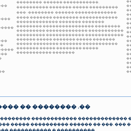
�
�
��������
������
�����������,
���
�
����������
�������-�����
���������
�
��� - ��������
������ �������������
�
����
�������
��������
������������
����
�
�������������
�������
�������
�
�
��������
����������������
��������
�����
�
���������
�������������
�����������
�
���������
������������
������������
�
������
����� �������
����� �������
���
�
�����
��������
�������
�����������
��
�
������� �����
��������
�����
�����
�
�����������
�������
���
�
�
�
�
�
��
�
��� �� �������� .��
�������� ������������ ������������� �
���� ����� ���������� ������ �� ���. ���
 ������ ����������� � ����������.