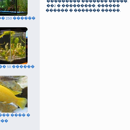
��������� ������� �����.
��2 � ���������, ������
������ � ������� �����.
� 250 ������
� 50 ������
�� ���� �
���