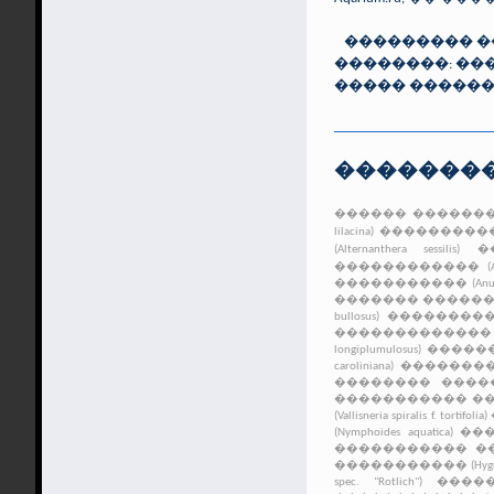
��������� ��
��������: ��
����� ������
��������
������ ����������� 
lilacina)
������������� 
(Alternanthera sessilis)
��
������������ (Ammann
����������� (Anubias bar
������� ����������, 
bullosus)
���������� �
������������� (Aponog
longiplumulosus)
��������
caroliniana)
�������� ��
�������� �������
����������� �������
(Vallisneria spiralis f. tortifolia)
(Nymphoides aquatica)
�����
����������� �������
����������� (Hygrophil
spec. "Rotlich")
��������