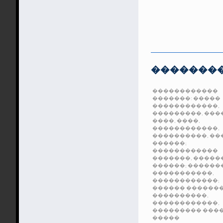
��������
������������
�������:
�����
������������,
���������,
���
����,
����,
������������,
����������,
��
������;
������������
�������,
�����
������;
������
�����������,
������������;
������
�������
����������,
������������,
��������� ���
�����