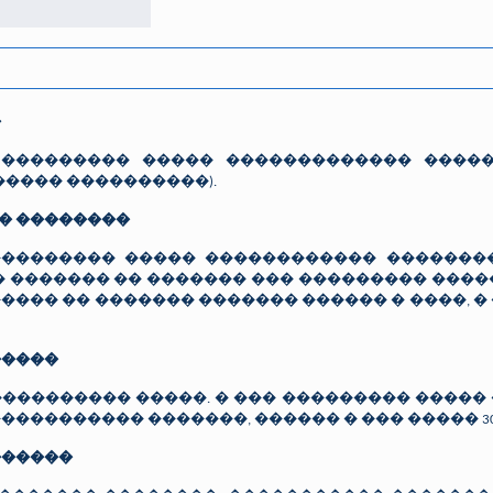
�
������� ����� ������������� ������
����� ����������).
� ��������
������� ����� ������������ ��������
� ������� �� ������� ��� ��������� ����
���� �� ������� ������� ������ � ����, �
�����
�������� �����. � ��� ��������� ����� �
daktari. ����������� �������, ������ � ��� �����
������