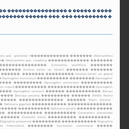
�� ���������������� � ����� � ����
������� ������ ���, ��� ��������� �
ec. splendida)
A������������ ������� (Alternanthera
nthera spec. rosaefolia)
������������� �������
���������� (Limnophila sessiliflora)
�������
�� (Anubias barteri var. barteri)
������� �������
 ������� ��������� (Anubias barteri var. glabra)
eton boivinianus)
���������� �������� (Aponogeton
� ��������� (Aponogeton womersleyi)
����������
rispus)
���������� ��������������� (Aponogeton
Aponogeton ulvaceus)
������ ����������� (Bacopa
(Barclaya peryana)
��������� ������ (Nitella flexilis)
���� ��������������, ������ (Peplis diandra)
neria gigantea)
����������� ��������������
��� ���������� (Vallisneria spiralis)
������ �����
���������� ���������� (Ceratopteris pteridoides)
� (Zosterella dubia)
��������� ����������,
la polisperma)
��������� ����������� (Hygrophila
ttoniifolia)
�������� (Lycimachia nummularia)
�����