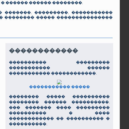
 � ������ ������ ��������.
 �������, ���������, �����������
�� �������� ����� ���������������
������������
���������� ���������
����������� ������
����������� ������������.
����������� �����
�������� ����� ����������
�������� ������ ����������.
��� ������� ���� ���������
���������� � ����
������������ �� ���������� �
����������.