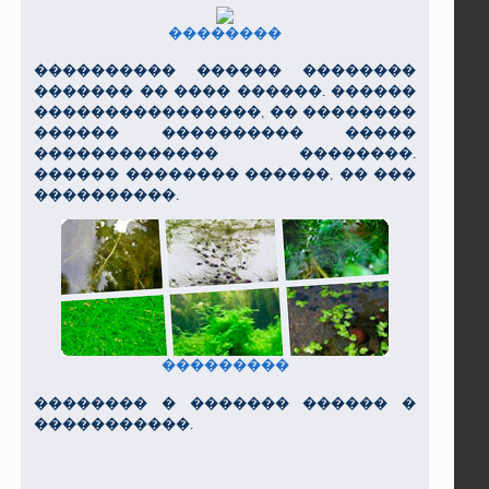
��������
���������� ������ ��������
������� �� ���� ������. ������
����������������, �� ��������
������ ���������� �����
������������� ��������.
������ �������� ������, �� ���
����������.
���������
�������� � ������� ������ �
�����������.