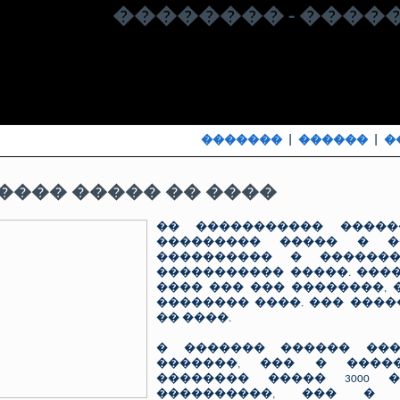
�������� - ����
�������
|
������
|
�
���� ����� �� ����
�� ����������� �����
��������� ����� � �
���������� � ������
����������� �����. ����
���� ��� ��� ��������, 
�������� ����. ��� ���
�� ����.
� ������� ������ ���
�������, ��� � �����
�������� ����� 3000 
����������, ��� � 