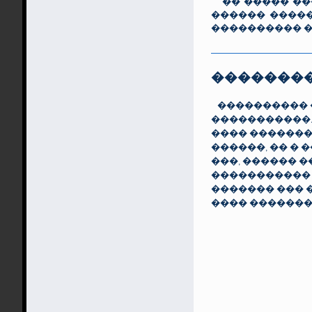
�� ����� ���
������ ����
���������� �
�������
���������� �
�����������.
���� �������
������, �� �
���, ������ 
����������� 
������� ��� 
���� �������