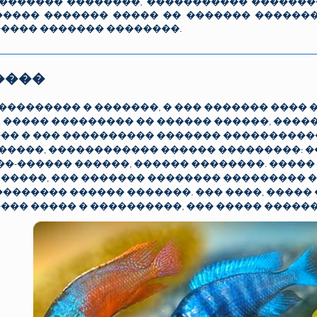
������ ��������, ����������� ��������
����� ������� ����� �� ������� ������
���� ������� ��������.
����
�������� � �������, � ��� ������� ���� �
 ����� ��������� �� ������ ������, ���
�� � ��� ���������� ������� ����������
 ������, ������������ ������ ���������:
���-������ ������, ������ ��������. ����
�����, ��� ������� �������� ��������� 
�������� ������ �������. ��� ����, ����
��� ����� � ����������, ��� ����� �����