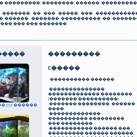
 ���������, ��������, ������, ���������
 ������� �� ��� ����� ��� �����������
� ������. ������� ���������� �� �����
��� ��� ��� �������.
�����
���������
C�����
���������� ������:
��������������
������������� ��������
(������� ����������)
������� ��������. ������
� 250 ������
����.
�������������
���������� ���������
��� ��������.
����������� ������ ���
��������� ������ ������.