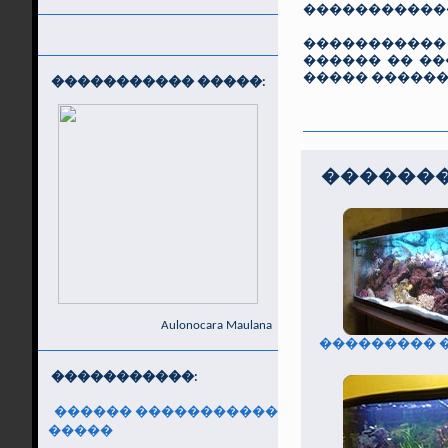
������������
�����������
������ �� ��
����� ������
����������� �����:
������
Aulonocara Maulana
��������� �
�����������:
������ �����������
�����