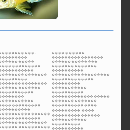
�������� ��� -
���� � �����
���������
���������
�������
������
�����
������
����� ���
���� ���������
�������
�������
�����������
����������
�������� �������
���������
���������
���������
��������
�����
�������
��������
���������
������
�������
�����������
�����������
����������
��������
�������������
�����
�����������
�������
�������
����
���������
����������
����
����������
���������
����
����������
������
���������
������
����� ��������
�����������
������
���������
���������
������
����������
����������