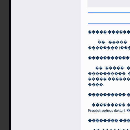
����� �����
�� ����� ��
�������� (��
�����������
�� ����� ��
����������, 
����� ������
����.
���������� 
��������� ��
Pseudotropheus 
�������� ��