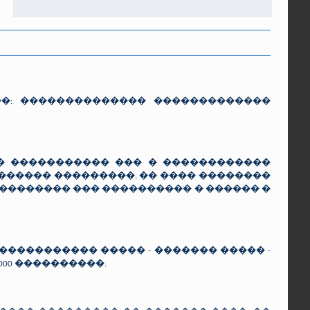
: �������������� �������������
 ����������� ��� � ������������
������ ���������. �� ���� ��������
 �������� ��� ���������� � ������ �
���������� ����� - ������� ����� -
 3000 ����������.