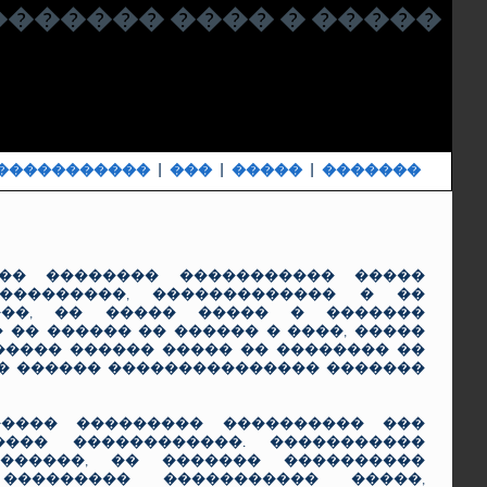
������� ���� � �����
�����������
|
���
|
�����
|
�������
�� �������� ����������� �����
���������, ������������� � ��
���, �� ����� ����� � �������
 �� ������ �� ������ � ����, �����
����� ������ ����� �� �������� ��
�� ������ ��������������� �������
���� ��������� ���������� ���
��� ������������. �����������
�������, �� ������� ����������
��������� ����������� �����,