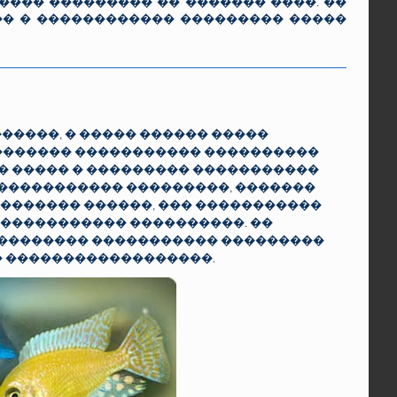
��� ��������� �� ������� ����. ��
�� � ������������ ��������� �����
�����, � ����� ������ �����
�������� ����������� ����������
� ����� � ��������� �����������
 ������������ ���������, �������
� ������� ������, ��� �����������
������������ ����������. ��
� �������� ����������� ���������
� ������������������.