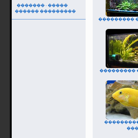
������� - �����
������ ���������
��������� �
��������� �
���������
��