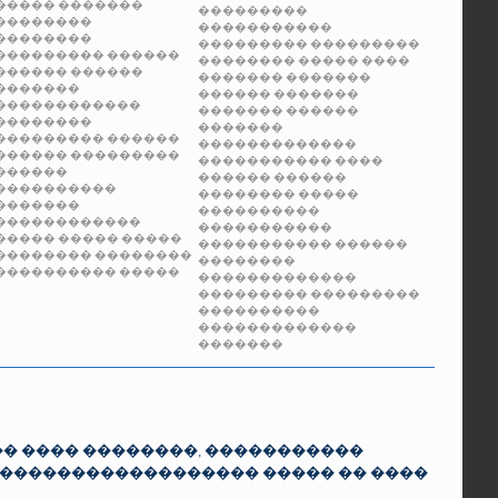
�����
�������
���������
��������
�����������
��������
���������
���������
���������
������
��������
�����
����
������
������
�������
�������
�������
������
�������
������������
�������
������
��������
�������
���������
������
�������������
������
���������
�����������
����
������
������
������
����������
��������
�����
�������
����������
������������
�����������
�����
�����
�����
�����������
������
�������� ��������
��������
����������
�����
�������������
���������
���������
����������
�������������
�������
� ���� ��������, �����������
 ������������������� ����� �� ����