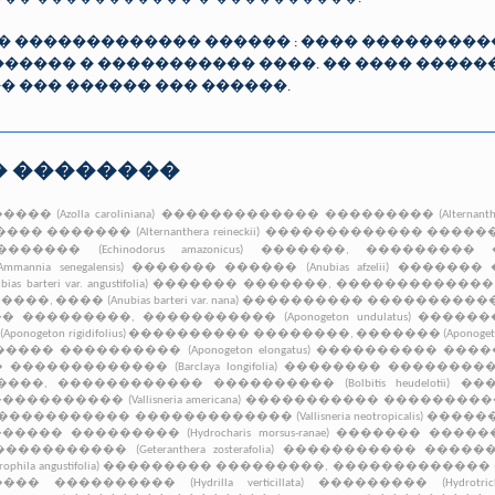
 ������������� ������ : ���� ���������
������ � ����������� ����. �� ���� �����
� ��� ������ ��� ������.
 ��������
(Azolla caroliniana)
������������� ��������� (Alternanthera sp
������� (Alternanthera reineckii)
������������� ������� (Alterna
������ (Echinodorus amazonicus)
�������, ��������� �����
ia senegalensis)
������� ������ (Anubias afzelii)
������� �����
teri var. angustifolia)
������� �������, ������������� ������,
���� (Anubias barteri var. nana)
���������� ����������� (Aponog
��������, ����������� (Aponogeton undulatus)
���������
eton rigidifolius)
���������� ��������, ������� (Aponogeton c
�� ���������� (Aponogeton elongatus)
���������� �������� (
����������� (Barclaya longifolia)
�������� ������������� 
�, ������������ ���������� (Bolbitis heudelotii)
����
����� (Vallisneria americana)
����������� ���������� (Vallis
����������� ������������� (Vallisneria neotropicalis)
��������
��� ��������� (Hydrocharis morsus-ranae)
������� �������, �
����� (Geteranthera zosterafolia)
����������� �����������
a angustifolia)
��������� ���������, ������������� (Hygrophi
 ���������� (Hydrilla verticillata)
��������� (Hydrotriche ho