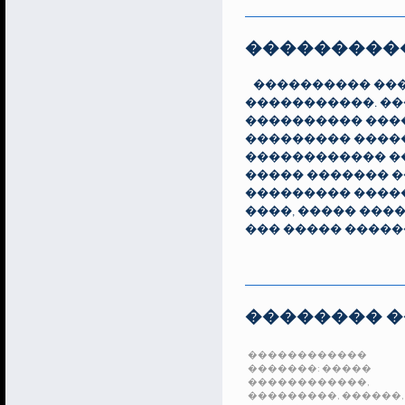
���������
���������� ����
�����������. ��
���������� ����
��������� �����
������������ ��
����� ������� �
��������� �����
����, ����� ���
��� ����� ����
�������� �
������������
�������:
�����
������������,
���������,
������,