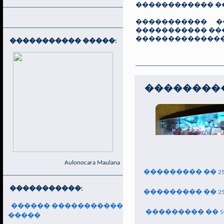
������������ ��
����������� �
����������� ���
���������������
����������� �����:
��������
Aulonocara Maulana
��������� �� 2
�����������:
��������� �� 2
������ �����������
��������� �� 5
�����