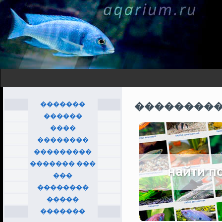
�������
���������
������
����
��������
���������
������� ���
���
��������
�����
�������