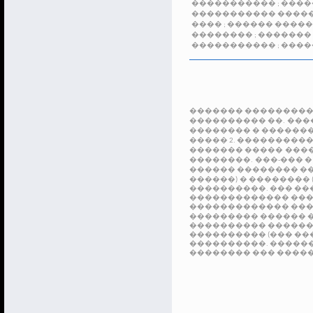
�����������
;
����
����������� ����
����
;
������ ����
��������
;
�������
�����������
;
����
������� ���������
���������� ��.
���
�������� � �������
����� 2. ����������
������� �����
���
��������.
���-��� �
������ �������� ��
������)
� �������� 
����������. ��� ��
������������� ���
������������� ���
��������� ������ 
���������� �������
���������� (��� ��
����������.
������
�������� ��� ����