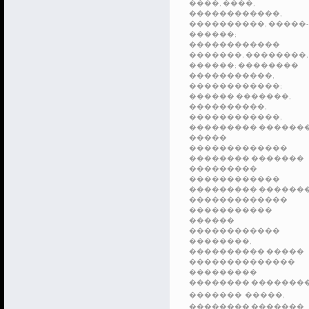
����,
����,
������������,
����������,
�����-
������;
������������
�������,
��������,
������;
��������
�����������,
������������;
������
�������,
����������,
������������,
��������� ������
�����
�������������
�������� �������
���������
������������
��������� ������
�������������
�����������
������
������������
��������,
����������
�����
��������������
���������
��������
�������
�������
�����,
��������
�������