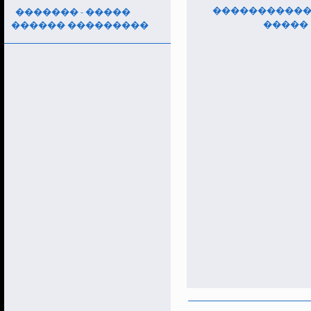
����������� 
������� - �����
�����
������ ���������