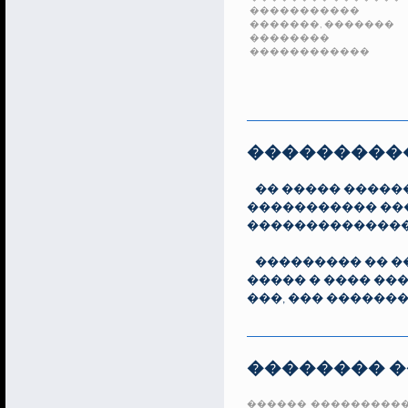
�����������
�������, �������
��������
������������
����������
�� ����� �����
����������� ���
����������������
��������� �� �
����� � ���� ��
���, ��� ������
�������� 
������ ����������� (Azol