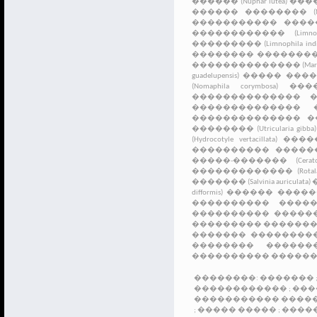
������ (Nuphar lutea)
�����
������ �������� (Nympha
����������� ����������
������������ (Limnobium
��������� (Limnophila indi
�������� ������������ 
�������������� (Marsilea 
guadelupensis)
����� ����� (Na
(Nomaphila corymbosa)
������
�������������� �����
�������������� ������
�������������� ������
�������� (Utricularia gibba)
(Hydrocotyle vertacillata)
����� �
���������� ���������� 
�����-������� (Ceratoph
������������� (Rotala Rot
������� (Salvinia auriculata)
�
difformis)
������ ����������
���������� �������� (S
����������
�����
���������
�������
������� ��������
��������
������
���������� �����
��������:
�������
������������
;
���
����������� ����
;
����� �����
;
����