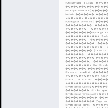
(Alternanthera lilacina)
������
������������� ������� (A
(Limnophila sessiliflora)
������� �
barteri)
������� ������� ���
������� ��������� (Anubias 
(Aponogeton boivinianus)
�������
���������� ��������� 
��������, ������� (Ap
���������� (Aponogeton elo
������������� (Barclaya lo
��������, ����������
����������� ���������
�������������� (Vallisneri
���������� (Vallisneria spi
�������, ����������� 
����������� ����������
���������, ����������
���������� (Hydrilla verticil
�������� �������� (Saur
(Cabomba aquatica)
������� 
������������� (Cabomba p
(Crinum purpurascens)
������ 
������������������ (Cry
(Cryptocoryne walkeri)
���������
��������� (Cryptocoryne 
(Cryptocoryne retrospiralis)
������
������������ ���������
����������� (Cryptocoryne 
(Cryptocoryne spiralis)
���������