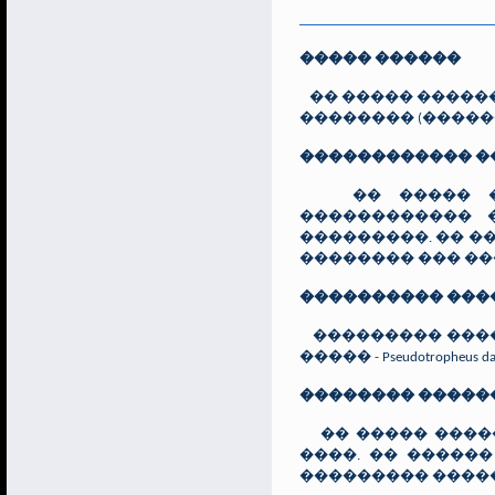
����� ������
�� ����� �����
�������� (�����
������������ �
�� ����� ���
������������ 
���������. �� �
�������� ��� ��
���������� ���
��������� �����
����� - Pseudotrop
�������� �����
�� ����� �����
����. �� �����
��������� �����